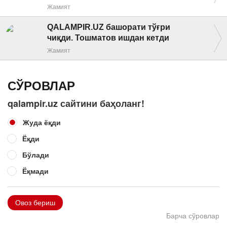
Жамият
QALAMPIR.UZ башорати тўғри
чиқди. Тошматов ишдан кетди
Жамият
СЎРОВЛАР
qalampir.uz сайтини баҳоланг!
Жуда ёқди
Ёқди
Бўлади
Ёқмади
Овоз бериш
Барча сўровлар