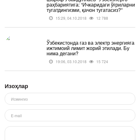
раҳбариятига: “Ичкаридаги ўғриларни
тугатдингизми, қачон тугатасиз?”
15:29, 04.10.2018
12 788
Ўзбекистонда газ ва электр энергияга
ижтимоий лимит жорий этилади. Бу
нима дегани?
19:06, 03.10.2018
15 724
Изоҳлар