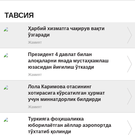
ТАВСИЯ
Ҳарбий хизматга чақирув вақти
ўзгаради
Жамият
Президент 4 давлат билан
алоқаларни янада мустаҳкамлаш
юзасидан йиғилиш ўтказди
Жамият
Лола Каримова отасининг
хотирасига кўрсатилган ҳурмат
учун миннатдорлик билдирди
Жамият
Туркияга фоҳишаликка
юборилаётган аёллар аэропортда
тўхтатиб қолинди