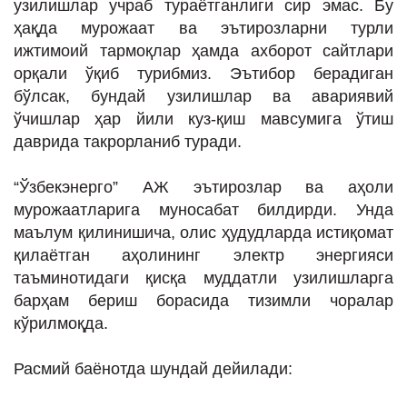
узилишлар учраб тураётганлиги сир эмас. Бу
ИНТЕРВЬЮ
ҳақда мурожаат ва эътирозларни турли
ЛОЙИҲАЛАР
ижтимоий тармоқлар ҳамда ахборот сайтлари
орқали ўқиб турибмиз. Эътибор берадиган
Таҳлил
бўлсак, бундай узилишлар ва авариявий
Саломатлик
ўчишлар ҳар йили куз-қиш мавсумига ўтиш
даврида такрорланиб туради.
Бу қизиқ
Реклама
“Ўзбекэнерго” АЖ эътирозлар ва аҳоли
мурожаатларига муносабат билдирди. Унда
СПОРТ
маълум қилинишича, олис ҳудудларда истиқомат
ТЕХНОЛОГИЯ
қилаётган аҳолининг электр энергияси
таъминотидаги қисқа муддатли узилишларга
барҳам бериш борасида тизимли чоралар
кўрилмоқда.
Расмий баёнотда шундай дейилади: