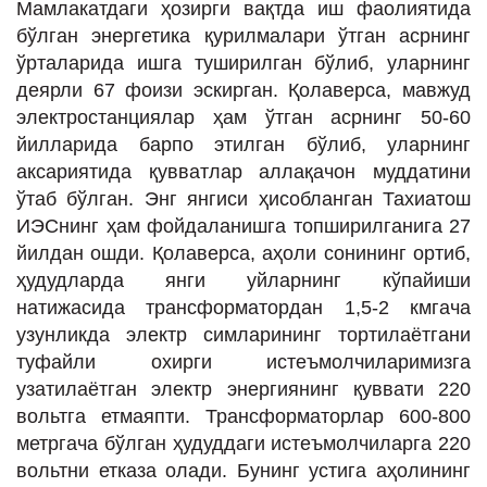
Мамлакатдаги ҳозирги вақтда иш фаолиятида
бўлган энергетика қурилмалари ўтган асрнинг
ўрталарида ишга туширилган бўлиб, уларнинг
деярли 67 фоизи эскирган. Қолаверса, мавжуд
электростанциялар ҳам ўтган асрнинг 50-60
йилларида барпо этилган бўлиб, уларнинг
аксариятида қувватлар аллақачон муддатини
ўтаб бўлган. Энг янгиси ҳисобланган Тахиатош
ИЭСнинг ҳам фойдаланишга топширилганига 27
йилдан ошди. Қолаверса, аҳоли сонининг ортиб,
ҳудудларда янги уйларнинг кўпайиши
натижасида трансформатордан 1,5-2 кмгача
узунликда электр симларининг тортилаётгани
туфайли охирги истеъмолчиларимизга
узатилаётган электр энергиянинг қуввати 220
вольтга етмаяпти. Трансформаторлар 600-800
метргача бўлган ҳудуддаги истеъмолчиларга 220
вольтни етказа олади. Бунинг устига аҳолининг