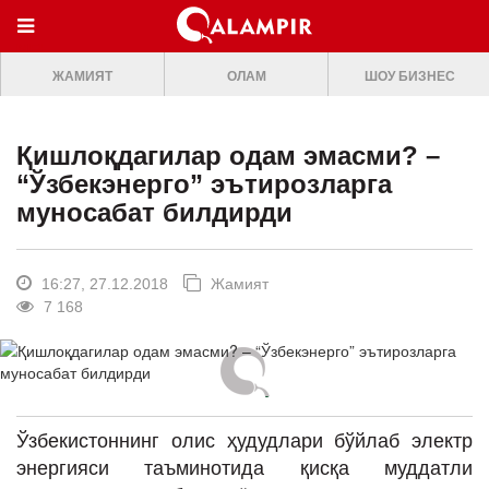
МЕНЮ
ЖАМИЯТ
ОЛАМ
ШОУ БИЗНЕС
ONLINE TV
БОШ САХИФА
Қишлоқдагилар одам эмасми? –
ЖАМИЯТ
“Ўзбекэнерго” эътирозларга
муносабат билдирди
ОЛАМ
ШОУ-БИЗНЕС
16:27, 27.12.2018
Жамият
Премьера
7 168
Мусиқа
Клип
Кино
Ўзбекистоннинг олис ҳудудлари бўйлаб электр
Театр
энергияси таъминотида қисқа муддатли