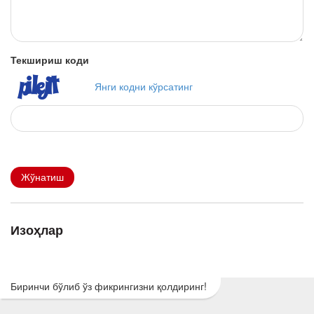
Текшириш коди
Янги кодни кўрсатинг
Жўнатиш
Изоҳлар
Биринчи бўлиб ўз фикрингизни қолдиринг!