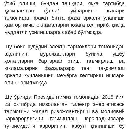
ўтиб олиши, бундан ташқари, якка тартибда
қурилаётган кўплаб уйларнинг эгалари
томонидан фақат битта фаза орқали уланиши
ҳам ортиқча юкламаларни юзага келтириб, қисқа
муддатли узилишларга сабаб бўлмоқда.
Шу боис ҳудудий электр тармоқлари томонидан
аҳолининг мурожаатлари бўйича ушбу
ҳолатларни бартараф этиш, таъмирлаш ва
юкламаларни фазалараро тенг тақсимлаш
орқали кучланишни меъёрга келтириш ишлари
олиб борилмоқда.
Шу ўринда Президентимиз томонидан 2018 йил
23 октябрда имзоланган “Электр энергетикаси
тармоғини жадал ривожлантириш ва молиявий
барқарорлигини таъминлаш чора-тадбирлари
тўғрисида”ги қарорининг қабул қилиниши бу