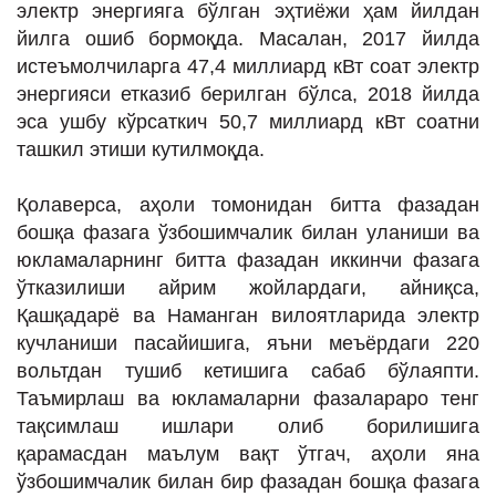
электр энергияга бўлган эҳтиёжи ҳам йилдан
йилга ошиб бормоқда. Масалан, 2017 йилда
истеъмолчиларга 47,4 миллиард кВт соат электр
энергияси етказиб берилган бўлса, 2018 йилда
эса ушбу кўрсаткич 50,7 миллиард кВт соатни
ташкил этиши кутилмоқда.
Қолаверса, аҳоли томонидан битта фазадан
бошқа фазага ўзбошимчалик билан уланиши ва
юкламаларнинг битта фазадан иккинчи фазага
ўтказилиши айрим жойлардаги, айниқса,
Қашқадарё ва Наманган вилоятларида электр
кучланиши пасайишига, яъни меъёрдаги 220
вольтдан тушиб кетишига сабаб бўлаяпти.
Таъмирлаш ва юкламаларни фазалараро тенг
тақсимлаш ишлари олиб борилишига
қарамасдан маълум вақт ўтгач, аҳоли яна
ўзбошимчалик билан бир фазадан бошқа фазага