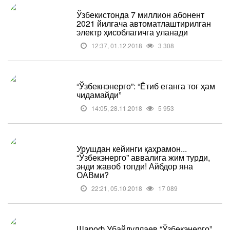
Ўзбекистонда 7 миллион абонент
2021 йилгача автоматлаштирилган
электр ҳисоблагичга уланади
12:37, 01.12.2018
3 308
“Ўзбекнэнерго”: “Ётиб еганга тоғ ҳам
чидамайди”
14:05, 28.11.2018
5 953
Урушдан кейинги қаҳрамон...
“Ўзбекэнерго” аввалига жим турди,
энди жавоб топди! Айбдор яна
ОАВми?
22:21, 05.10.2018
17 089
Шароф Убайдуллаев “Ўзбекэнерго”