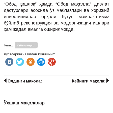
“Обод қишлоқ” ҳамда “Обод маҳалла” давлат
дастурлари асосида ўз маблағлари ва хорижий
инвестициялар орқали бутун мамлакатимиз
бўйлаб реконструкция ва модернизация ишлари
ҳам жадал амалга оширилмоқда.
Теглар:
Ўзбекэнерго
Дўстларингиз билан бўлишинг:
Олдинги мақола:
Кейинги мақола:
Ўхшаш мақолалар