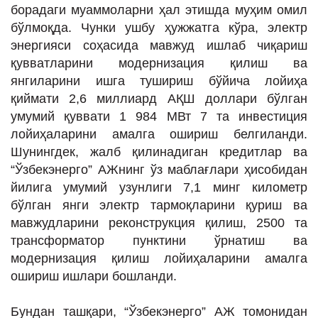
борадаги муаммоларни ҳал этишда муҳим омил
бўлмоқда. Чунки ушбу ҳужжатга кўра, электр
энергияси соҳасида мавжуд ишлаб чиқариш
қувватларини модернизация қилиш ва
янгиларини ишга тушириш бўйича лойиҳа
қиймати 2,6 миллиард АҚШ доллари бўлган
умумий қуввати 1 984 МВт 7 та инвестиция
лойиҳаларини амалга ошириш белгиланди.
Шунингдек, жалб қилинадиган кредитлар ва
“Ўзбекэнерго” АЖнинг ўз маблағлари ҳисобидан
йилига умумий узунлиги 7,1 минг километр
бўлган янги электр тармоқларини қуриш ва
мавжудларини реконструкция қилиш, 2500 та
трансформатор пунктини ўрнатиш ва
модернизация қилиш лойиҳаларини амалга
ошириш ишлари бошланди.
Бундан ташқари, “Ўзбекэнерго” АЖ томонидан