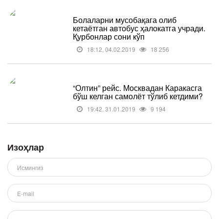
Болаларни мусобақага олиб
кетаётган автобус ҳалокатга учради.
Қурбонлар сони кўп
18:12, 04.02.2019
18 256
“Олтин” рейс. Москвадан Каракасга
бўш келган самолёт тўлиб кетдими?
19:42, 31.01.2019
9 194
Изоҳлар