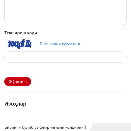
Текшириш коди
Янги кодни кўрсатинг
Жўнатиш
Изоҳлар
Биринчи бўлиб ўз фикрингизни қолдиринг!