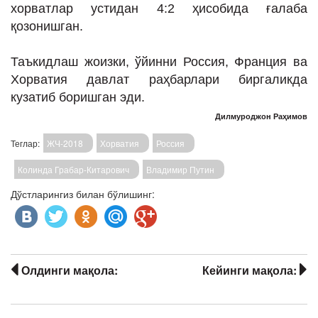
хорватлар устидан 4:2 ҳисобида ғалаба
қозонишган.
Таъкидлаш жоизки, ўйинни Россия, Франция ва
Хорватия давлат раҳбарлари биргаликда
кузатиб боришган эди.
Дилмуроджон Раҳимов
Теглар:
ЖЧ-2018
Хорватия
Россия
Колинда Грабар-Китарович
Владимир Путин
Дўстларингиз билан бўлишинг:
Олдинги мақола:
Кейинги мақола: