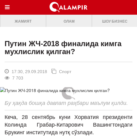
МЕНЮ
ЖАМИЯТ
ОЛАМ
ШОУ БИЗНЕС
ONLINE TV
БОШ САХИФА
Путин ЖЧ-2018 финалида кимга
ЖАМИЯТ
мухлислик қилган?
ОЛАМ
ШОУ-БИЗНЕС
17:30, 29.09.2018
Спорт
7 703
Премьера
Мусиқа
Бу ҳақда бошқа давлат раҳбари маълум қилди.
Клип
Кеча, 28 сентябрь куни Хорватия президенти
Кино
Колинда Грабар-Китарович Вашингтондаги
Театр
Брукинг институтида нутқ сўзлади.