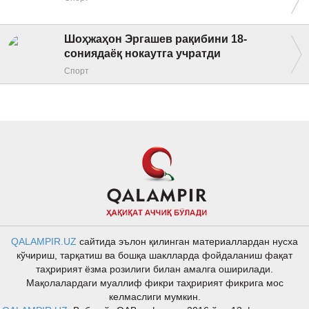
Шоҳжаҳон Эргашев рақибини 18-
сониядаёқ нокаутга учратди
Спорт
QALAMPIR.UZ
сайтида эълон қилинган материаллардан нусха
кўчириш, тарқатиш ва бошқа шаклларда фойдаланиш фақат
таҳририят ёзма розилиги билан амалга оширилади.
Мақолалардаги муаллиф фикри таҳририят фикрига мос
келмаслиги мумкин.