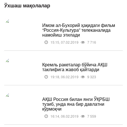
Ўхшаш мақолалар
Имом ал-Бухорий ҳақидаги фильм
“Россия-Культура” телеканалида
намойиш этилади
15:15, 07.02.2019
7 716
Кремль ракеталар бўйича АҚШ
таклифига жавоб қайтарди
19:18, 06.02.2019
9 323
АҚШ Россия билан янги ЎҚРБШ
тузиб, унда яна бир давлатни
кўрмоқчи
16:14, 06.02.2019
7 559