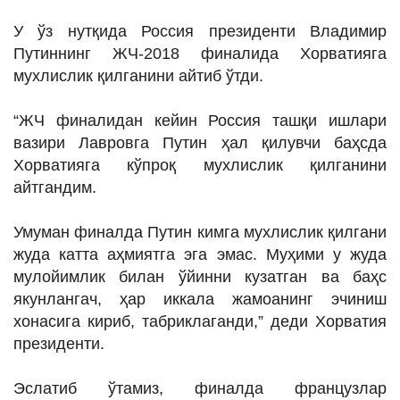
ИНТЕРВЬЮ
У ўз нутқида Россия президенти Владимир
ЛОЙИҲАЛАР
Путиннинг ЖЧ-2018 финалида Хорватияга
мухлислик қилганини айтиб ўтди.
Таҳлил
Саломатлик
“ЖЧ финалидан кейин Россия ташқи ишлари
вазири Лавровга Путин ҳал қилувчи баҳсда
Бу қизиқ
Хорватияга кўпроқ мухлислик қилганини
Реклама
айтгандим.
СПОРТ
Умуман финалда Путин кимга мухлислик қилгани
ТЕХНОЛОГИЯ
жуда катта аҳмиятга эга эмас. Муҳими у жуда
мулойимлик билан ўйинни кузатган ва баҳс
якунлангач, ҳар иккала жамоанинг эчиниш
хонасига кириб, табриклаганди,” деди Хорватия
президенти.
Эслатиб ўтамиз, финалда французлар