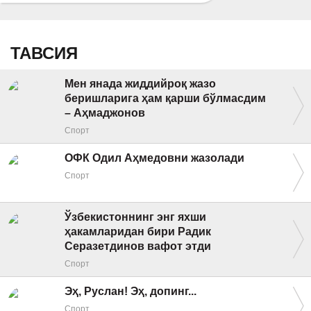
ТАВСИЯ
Мен янада жиддийроқ жазо
беришларига ҳам қарши бўлмасдим
– Аҳмаджонов
Спорт
ОФК Одил Аҳмедовни жазолади
Спорт
Ўзбекистоннинг энг яхши
ҳакамларидан бири Радик
Серазетдинов вафот этди
Спорт
Эҳ, Руслан! Эҳ, допинг...
Спорт