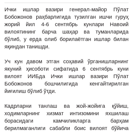
ИНТЕРВЬЮ
Ички ишлар вазири генерал-майор Пўлат
ЛОЙИҲАЛАР
Бобожонов раҳбарлигида тузилган ишчи гуруҳ
жорий йил 4-6 сентябрь кунлари Навоий
Таҳлил
вилоятининг барча шаҳар ва туманларида
Саломатлик
бўлиб, у ерда олиб борилаётган ишлар билан
яқиндан танишди.
Бу қизиқ
Реклама
Уч кун давом этган соҳавий ўрганишларнинг
якуний ҳисоботи сифатида 6 сентябрь куни
СПОРТ
вилоят ИИБда Ички ишлар вазири Пўлат
ТЕХНОЛОГИЯ
Бобожонов бошчилигида кенгайтирилган
йиғилиш бўлиб ўтди.
Кадрларни танлаш ва жой-жойига қўйиш,
ходимларнинг хизмат интизомини яхшилаш
борасидаги камчиликларга барҳам
берилмаганлиги сабабли боис вилоят бўйича