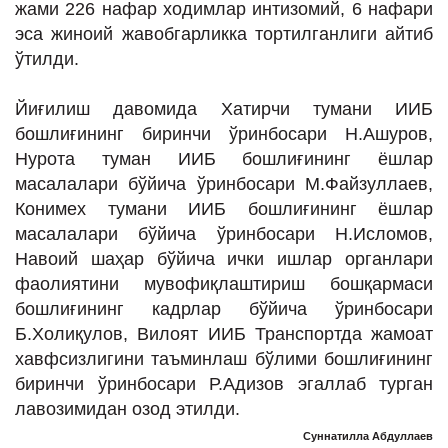
жами 226 нафар ходимлар интизомий, 6 нафари
эса жиноий жавобгарликка тортилганлиги айтиб
ўтилди.
Йиғилиш давомида Хатирчи тумани ИИБ
бошлиғининг биринчи ўринбосари Н.Ашуров,
Нурота туман ИИБ бошлиғининг ёшлар
масалалари бўйича ўринбосари М.Файзуллаев,
Конимех тумани ИИБ бошлиғининг ёшлар
масалалари бўйича ўринбосари Н.Исломов,
Навоий шаҳар бўйича ички ишлар органлари
фаолиятини мувофиқлаштириш бошқармаси
бошлиғининг кадрлар бўйича ўринбосари
Б.Холиқулов, Вилоят ИИБ Транспортда жамоат
хавфсизлигини таъминлаш бўлими бошлиғининг
биринчи ўринбосари Р.Адизов эгаллаб турган
лавозимидан озод этилди.
Суннатилла Абдуллаев