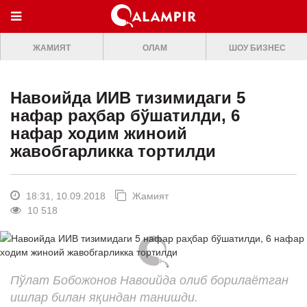
МЕНЮ
ЖАМИЯТ
ОЛАМ
ШОУ БИЗНЕС
ONLINE TV
БОШ САХИФА
Навоийда ИИВ тизимидаги 5
ЖАМИЯТ
нафар раҳбар бўшатилди, 6
нафар ходим жиноий
ОЛАМ
жавобгарликка тортилди
ШОУ-БИЗНЕС
Премьера
18:31, 10.09.2018
Жамият
10 518
Мусиқа
Клип
Кино
Пўлат Бобожонов Навоийда олиб борилаётган
Театр
ишлар билан яқиндан танишди.