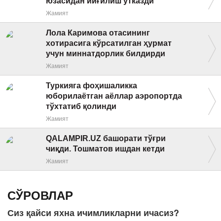
юзасидан йиғилиш ўтказди
Жамият
Лола Каримова отасининг
хотирасига кўрсатилган ҳурмат
учун миннатдорлик билдирди
Жамият
Туркияга фоҳишаликка
юборилаётган аёллар аэропортда
тўхтатиб қолинди
Жамият
QALAMPIR.UZ башорати тўғри
чиқди. Тошматов ишдан кетди
Жамият
СЎРОВЛАР
Сиз қайси яхна ичимликларни ичасиз?