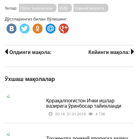
Теглар:
Пўлат Бобожонов
ИИВ
Навоий вилояти
Дўстларингиз билан бўлишинг:
Олдинги мақола:
Кейинги мақола:
Ўхшаш мақолалар
Қорақалпоғистон Ички ишлар
вазирига ўринбосар тайинланди
20:14, 31.01.2019
4 736
Тошкентда доимий прописка қилиш