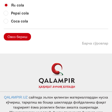
Rс cola
Pepsi cola
Coca cola
Овоз бериш
Барча сўровлар
QALAMPIR.UZ
сайтида эълон қилинган материаллардан нусха
кўчириш, тарқатиш ва бошқа шаклларда фойдаланиш фақат
таҳририят ёзма розилиги билан амалга оширилади.