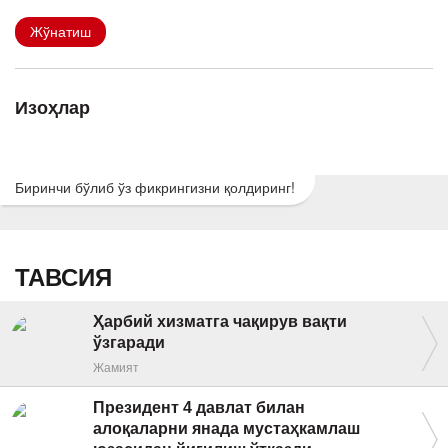
Жўнатиш
Изоҳлар
Биринчи бўлиб ўз фикрингизни қолдиринг!
ТАВСИЯ
Ҳарбий хизматга чақирув вақти
ўзгаради
Жамият
Президент 4 давлат билан
алоқаларни янада мустаҳкамлаш