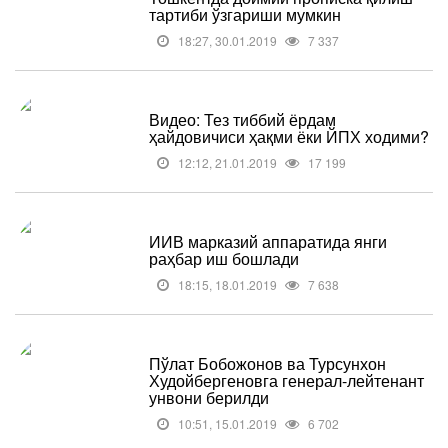
тартиби ўзгариши мумкин
18:27, 30.01.2019
7 337
Видео: Тез тиббий ёрдам
ҳайдовичиси ҳақми ёки ЙПХ ходими?
12:12, 21.01.2019
17 199
ИИВ марказий аппаратида янги
раҳбар иш бошлади
18:15, 18.01.2019
7 638
Пўлат Бобожонов ва Турсунхон
Худойбергеновга генерал-лейтенант
унвони берилди
10:51, 15.01.2019
6 702