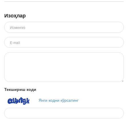
Изоҳлар
Текшириш коди
Янги кодни кўрсатинг