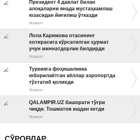
Президент 4 давлат билан
алоқаларни янада мустаҳкамлаш
юзасидан йиғилиш ўтказди
Жамият
Лола Каримова отасининг
хотирасига кўрсатилган ҳурмат
учун миннатдорлик билдирди
Жамият
Туркияга фоҳишаликка
юборилаётган аёллар аэропортда
тўхтатиб қолинди
Жамият
QALAMPIR.UZ башорати тўғри
чиқди. Тошматов ишдан кетди
Жамият
СЎРОВЛАР