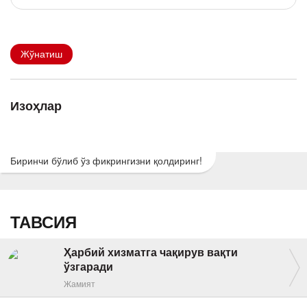
Жўнатиш
Изоҳлар
Биринчи бўлиб ўз фикрингизни қолдиринг!
ТАВСИЯ
Ҳарбий хизматга чақирув вақти
ўзгаради
Жамият