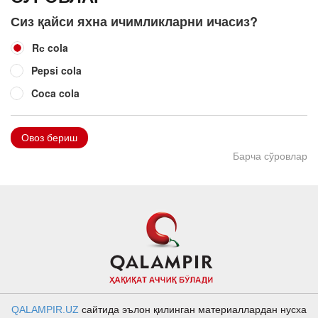
Сиз қайси яхна ичимликларни ичасиз?
Rс cola
Pepsi cola
Coca cola
Овоз бериш
Барча сўровлар
QALAMPIR.UZ
сайтида эълон қилинган материаллардан нусха