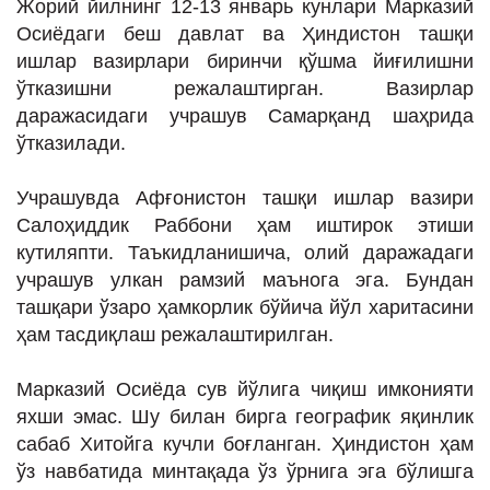
Жорий йилнинг 12-13 январь кунлари Марказий
ИНТЕРВЬЮ
Осиёдаги беш давлат ва Ҳиндистон ташқи
ЛОЙИҲАЛАР
ишлар вазирлари биринчи қўшма йиғилишни
ўтказишни режалаштирган. Вазирлар
Таҳлил
даражасидаги учрашув Самарқанд шаҳрида
Саломатлик
ўтказилади.
Бу қизиқ
Учрашувда Афғонистон ташқи ишлар вазири
Реклама
Салоҳиддик Раббони ҳам иштирок этиши
кутиляпти. Таъкидланишича, олий даражадаги
СПОРТ
учрашув улкан рамзий маънога эга. Бундан
ТЕХНОЛОГИЯ
ташқари ўзаро ҳамкорлик бўйича йўл харитасини
ҳам тасдиқлаш режалаштирилган.
Марказий Осиёда сув йўлига чиқиш имконияти
яхши эмас. Шу билан бирга географик яқинлик
сабаб Хитойга кучли боғланган. Ҳиндистон ҳам
ўз навбатида минтақада ўз ўрнига эга бўлишга