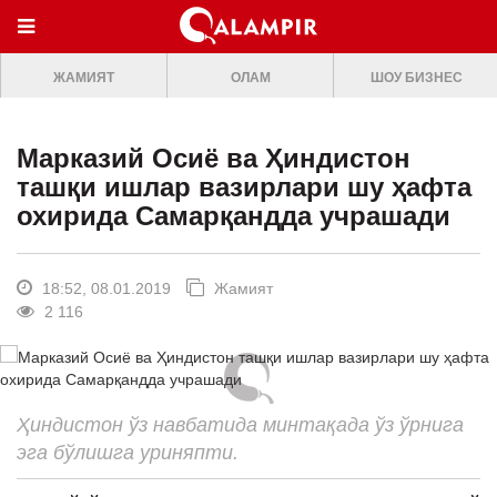
МЕНЮ
ЖАМИЯТ
ОЛАМ
ШОУ БИЗНЕС
ONLINE TV
БОШ САХИФА
Марказий Осиё ва Ҳиндистон
ЖАМИЯТ
ташқи ишлар вазирлари шу ҳафта
охирида Самарқандда учрашади
ОЛАМ
ШОУ-БИЗНЕС
18:52, 08.01.2019
Жамият
Премьера
2 116
Мусиқа
Клип
Ҳиндистон ўз навбатида минтақада ўз ўрнига
Кино
эга бўлишга уриняпти.
Театр