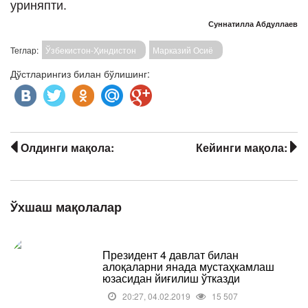
уриняпти.
Суннатилла Абдуллаев
Теглар:
Ўзбекистон-Ҳиндистон
Марказий Оcиё
Дўстларингиз билан бўлишинг:
Олдинги мақола:
Кейинги мақола:
Ўхшаш мақолалар
Президент 4 давлат билан
алоқаларни янада мустаҳкамлаш
юзасидан йиғилиш ўтказди
20:27, 04.02.2019
15 507