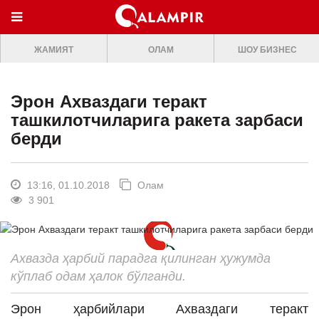
МЕНЮ
ЖАМИЯТ
ОЛАМ
ШОУ БИЗНЕС
ONLINE TV
БОШ САХИФА
Эрон Ахваздаги теракт
ЖАМИЯТ
ташкилотчиларига ракета зарбаси
берди
ОЛАМ
ШОУ-БИЗНЕС
13:16, 01.10.2018
Олам
Премьера
3 901
Мусиқа
Клип
Ахвазда ҳарбий парадга қилинган ҳужумда
Кино
кўплаб одам ҳалок бўлганди.
Театр
Эрон ҳарбийлари Ахваздаги теракт