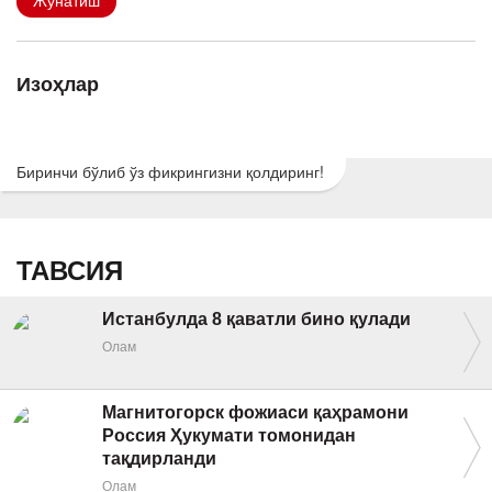
Жўнатиш
Изоҳлар
Биринчи бўлиб ўз фикрингизни қолдиринг!
ТАВСИЯ
Истанбулда 8 қаватли бино қулади
Олам
Магнитогорск фожиаси қаҳрамони
Россия Ҳукумати томонидан
тақдирланди
Олам