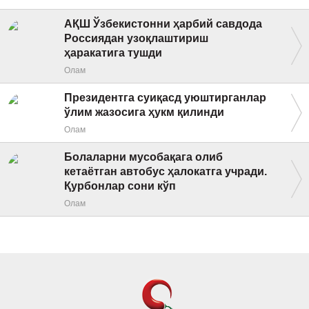
АҚШ Ўзбекистонни ҳарбий савдода
Россиядан узоқлаштириш
ҳаракатига тушди
Олам
Президентга суиқасд уюштирганлар
ўлим жазосига ҳукм қилинди
Олам
Болаларни мусобақага олиб
кетаётган автобус ҳалокатга учради.
Қурбонлар сони кўп
Олам