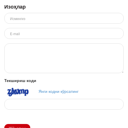
Изоҳлар
Текшириш коди
Янги кодни кўрсатинг