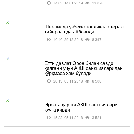
14:03, 14.01.2019
13 078
Швецияда ўзбекистонликлар теракт
тайёрлашда айбланди
10:46, 29.12.2018
8 397
Етти давлат Эрон билан савдо
қилгани учун АҚШ санкцияларидан
қўрқмаса ҳам бўлади
20:13, 05.11.2018
8 508
Эронга қарши АҚШ санкциялари
кучга кирди
15:23, 05.11.2018
3 521