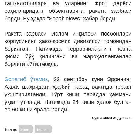
ташкилотчилари ва уларнинг Фрот дарёси
ИНТЕРВЬЮ
соҳилларидаги объектларига ракета зарбаси
ЛОЙИҲАЛАР
берди. Бу ҳақда “Sepah News” хабар берди.
Таҳлил
Ракета зарбаси Ислом инқилоби посбонлари
Саломатлик
корпусининг ҳаво-космик дивизияси томонидан
берилган. Натижада террорчиларнинг катта
Бу қизиқ
қисми йўқ қилингани ва жароҳатланганлар
Реклама
борлиги айтилмоқда.
СПОРТ
Эслатиб ўтамиз,
22 сентябрь куни Эроннинг
ТЕХНОЛОГИЯ
Ахваз шаҳридаги ҳарбий парад вақтида теракт
уюштирилганди. Тўрт киши парадда ҳаммани
ўққа тутганди. Натижада 24 киши ҳалок бўлган
ва 60 киши яраланганди.
Суннатилла Абдуллаев
Теглар:
Эрон
Теракт