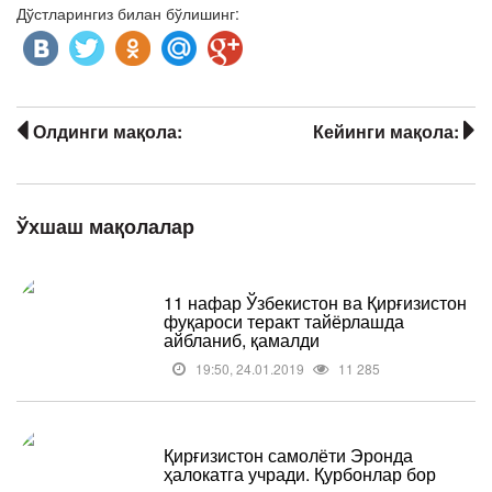
Дўстларингиз билан бўлишинг:
Олдинги мақола:
Кейинги мақола:
Ўхшаш мақолалар
11 нафар Ўзбекистон ва Қирғизистон
фуқароси теракт тайёрлашда
айбланиб, қамалди
19:50, 24.01.2019
11 285
Қирғизистон самолёти Эронда
ҳалокатга учради. Қурбонлар бор