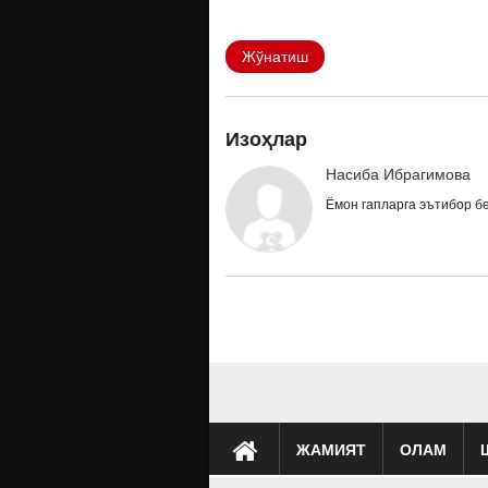
Жўнатиш
Изоҳлар
Насиба Ибрагимова
Ёмон гапларга эътибор б
ЖАМИЯТ
ОЛАМ