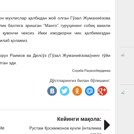
н мухлислар қалбидан жой олган Гўзал Жуманиёзова
лик бахтига эришган “Манго” гуруҳининг собиқ вакили
қувончи чексиз. Икки ижодкорни чин қалбимиздан
тилаб қоламиз.
ух Раимов ва Дилсўз (Гўзал Жуманиёзова)нинг тўйи
тган эди.
Соҳиба Раҳмонбердиева
Дўстларингиз билан бўлишинг:
Кейинги мақола:
ile
Рустам Қосимжонов кучли ўнталикка
кирди