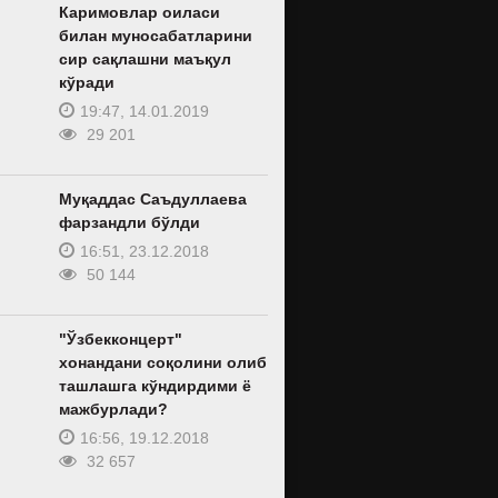
Каримовлар оиласи
билан муносабатларини
сир сақлашни маъқул
кўради
19:47, 14.01.2019
29 201
Муқаддас Саъдуллаева
фарзандли бўлди
16:51, 23.12.2018
50 144
"Ўзбекконцерт"
хонандани соқолини олиб
ташлашга кўндирдими ё
мажбурлади?
16:56, 19.12.2018
32 657