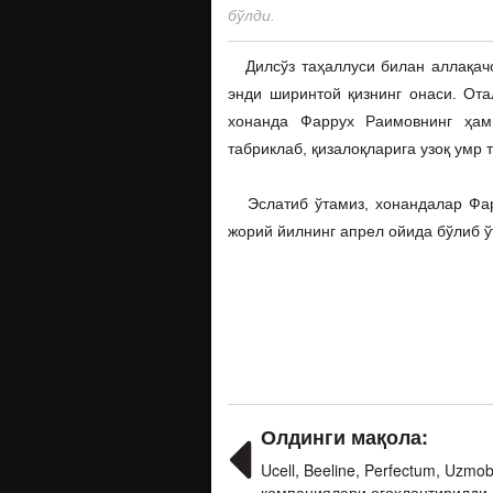
бўлди.
Дилсўз таҳаллуси билан аллақачо
энди ширинтой қизнинг онаси. Ота
хонанда Фаррух Раимовнинг ҳам 
табриклаб, қизалоқларига узоқ умр 
Эслатиб ўтамиз, хонандалар Фарр
жорий йилнинг апрел ойида бўлиб ў
Олдинги мақола:
Ucell, Beeline, Perfectum, Uzmob
компаниялари огоҳлантирилди