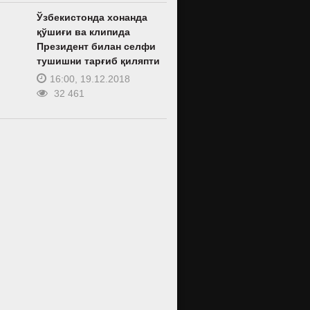
Ўзбекистонда хонанда
қўшиғи ва клипида
Президент билан селфи
тушишни тарғиб қиляпти
16:00, 19.12.2018
32 461