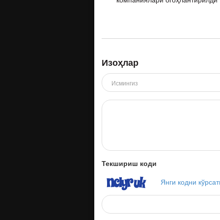
Изоҳлар
Текшириш коди
Янги кодни кўрсат