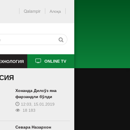
Qalampir
Алоқа
ЕХНОЛОГИЯ
ONLINE TV
СИЯ
Хонанда Дилсўз яна
фарзандли бўлди
12:03, 15.01.2019
18 183
Севара Назархон