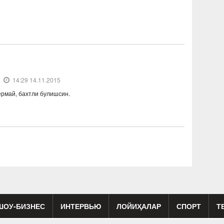
14:29 14.11.2015
ермай, бахтли булишсин.
ШОУ-БИЗНЕС
ИНТЕРВЬЮ
ЛОЙИҲАЛАР
СПОРТ
Т