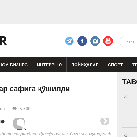
ШОУ-БИЗНЕС
ИНТЕРВЬЮ
ЛОЙИҲАЛАР
СПОРТ
Т
изиқ
Кино
Реклама
Театр
ТАВ
лар сафига қўшилди
ес
5 530
кофоти совриндори Дилсўз оналик бахтига мушарраф