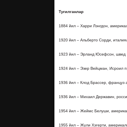
Туғилганлар
1884 йил – Харри Лэнгдон, америкал
1920 йил – Альберто Сорди, италия
1923 йил – Эрланд Юсефсон, швед а
1924 йил – Эзер Вейцман, Исроил п
1936 йил – Клод Брассер, француз 
1936 йил – Михаил Державин, росси
1954 йил – Жеймс Белуши, америкал
1955 йил – Жули Хэгерти, америкал