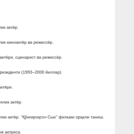
ик актёр.
лик киноактёр ва режиссёр.
ктёри, сценарист ва режиссёр.
резиденти (1993–2000 йиллар).
актёри.
ялик актёр.
ик актёр. “Қўнғироқсоч Сью” фильми орқали таниш.
ик актриса.