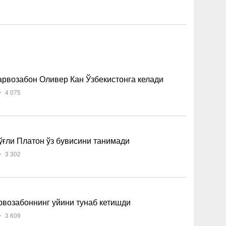
рвозабон Оливер Кан Ўзбекистонга келади
4 075
ғли Платон ўз бувисини танимади
3 302
рвозабоннинг уйини тунаб кетишди
3 609