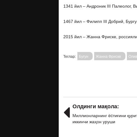
1341 йил – Андроник III Палеолог, 
1467 йил – Филипп III Добрий, Бургу
2015 йил – Жанна Фриске, россияли
Теглар:
Бугун
Жанна Фриске
Олив
Олдинги мақола:
Миллионларнинг ёcтиғини қури
иккинчи жаҳон уруши