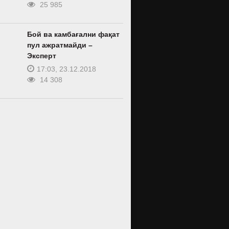
25 985
Бой ва камбағални фақат
пул ажратмайди –
Эксперт
17:03, 23.12.2018
14 308