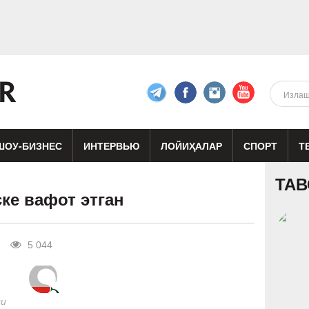
ШОУ-БИЗНЕС
ИНТЕРВЬЮ
ЛОЙИҲАЛАР
СПОРТ
Т
изиқ
Кино
Реклама
Театр
ТАВ
ке вафот этган
5 044
ди