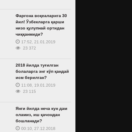
Фарғона воқеаларига 30
йил! Ўзбекларга қарши
низо қулупнай ортидан
чиққанмиди?
17:52, 21.01.2019
23 372
2018 йилда туғилган
болаларга энг кўп қандай
исм берилган?
11:08, 19.01.2019
23 115
Янги йилда неча кун дам
оламиз, иш қачондан
бошланади?
00:10, 27.12.2018