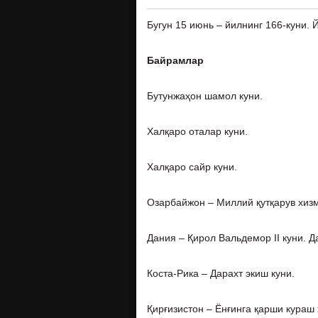
Бугун 15 июнь – йилнинг 166-куни. Й
Байрамлар
Бутунжаҳон шамол куни.
Халқаро оталар куни.
Халқаро сайр куни.
Озарбайжон – Миллий қутқарув хизм
Дания – Қирол Вальдемор II куни. Д
Коста-Рика – Дарахт экиш куни.
Қирғизистон – Ёнғинга қарши кураш