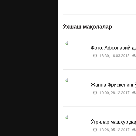
Ўхшаш мақолалар
Фото: Афсонавий да
18:30, 16.03.2018
Жанна Фрискенинг ў
10:00, 28.12.2017
Ўғрилар машҳур да
13:26, 05.12.2017