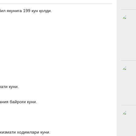
ил якунига 199 кун қолди.
ати куни.
ания байроғи куни.
 хизмати ходимлари куни.