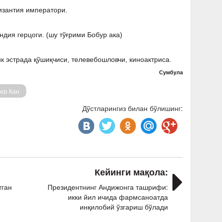
Византия императори.
ндия герцоги. (шу тўғрими Бобур ака)
к эстрада қўшиқчиси, телевебошловчи, киноактриса.
Сумбула
ер Кан
Дўстларингиз билан бўлишинг:
Кейинги мақола:
тган
Президентнинг Андижонга ташрифи:
икки йил ичида фармсаноатда
инқилобий ўзгариш бўлади