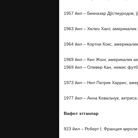
1957 йил – Бекназар Дўстмуродов, ў
1963 йил – Хелен Хант, америкалик 
1964 йил – Кортни Кокс, америкалик
1969 йил – Кен Жонг, америкалик ак
1969 йил – Оливер Кан, немис футб
1973 йил – Нил Патрик Харрис, аме
1977 йил – Анна Ковальчук, актриса.
Вафот этганлар
923 йил – Роберт I, Франция қироли