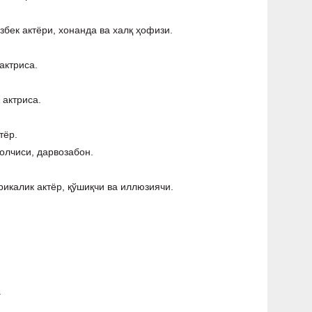
збек актёри, хонанда ва халқ ҳофизи.
актриса.
 актриса.
тёр.
олчиси, дарвозабон.
рикалик актёр, қўшиқчи ва иллюзиячи.
.