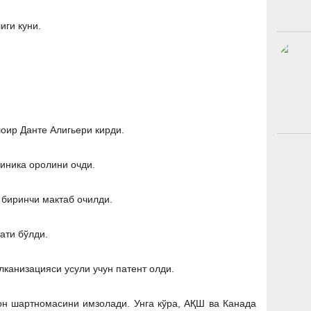
иги куни.
оир Данте Алигьери кирди.
иника оролини очди.
 биринчи мактаб очилди.
ати бўлди.
лканизацияси усули учун патент олди.
н шартномасини имзолади. Унга кўра, АҚШ ва Канада