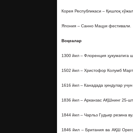
Корея Республикаси – Қишлоқ хўжал
Япония – Санно Мацуи фестивали.
Воқеалар
1300 йил – Флоренция ҳукуматига ш
1502 йил – Христофор Колумб Март
1616 йил – Канадада ҳиндулар учун
1836 йил – Арканзас АҚШнинг 25-шт
1844 йил – Чарльз Гудьир резина ву
1846 йил – Британия ва АҚШ Орего