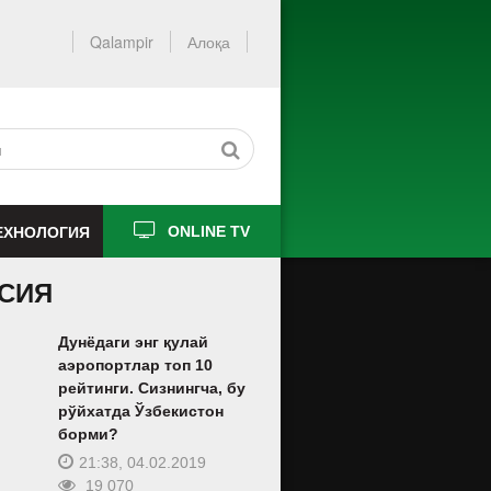
Qalampir
Алоқа
ЕХНОЛОГИЯ
ONLINE TV
СИЯ
Дунёдаги энг қулай
аэропортлар топ 10
рейтинги. Сизнингча, бу
рўйхатда Ўзбекистон
борми?
21:38, 04.02.2019
19 070