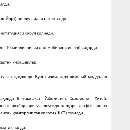
илди.
ью-Йорк) целлулоидни патентлади.
онституцияси қабул қилинди.
нинг 10-миллионинчи автомобилини ишлаб чиқарди.
картни учрашдилар.
отуви тақиқланди. Бунга ичимликда кимёвий моддалар
ҳрида 6 мамлакат: Ўзбекистон, Қозоғистон, Xитой,
давлат раҳбарлари учрашувида xалқаро xавфсизлик ва
анxай ҳамкорлик ташкилоти (ШҲТ) тузилди.
ммити очилди.