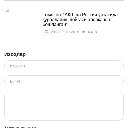
Томпсон: “АҚШ ва Россия ўртасида
қуролланиш пойгаси аллақачон
бошланган”
20:22, 29.01.2019
6 418
Изоҳлар
Текшириш коди