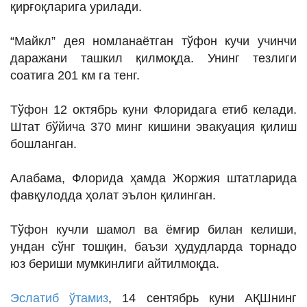
қирғоқларига урилади.
ИНТЕРВЬЮ
ЛОЙИҲАЛАР
“Майкл” дея номланаётган тўфон кучи учинчи
даражани ташкил қилмоқда. Унинг тезлиги
Таҳлил
соатига 201 км га тенг.
Саломатлик
Тўфон 12 октябрь куни Флоридага етиб келади.
Бу қизиқ
Штат бўйича 370 минг кишини эвакуация қилиш
Реклама
бошланган.
СПОРТ
Алабама, Флорида ҳамда Жоржия штатларида
ТЕХНОЛОГИЯ
фавқулодда ҳолат эълон қилинган.
Тўфон кучли шамол ва ёмғир билан келиши,
ундан сўнг тошқин, баъзи ҳудудларда торнадо
юз бериши мумкинлиги айтилмоқда.
Эслатиб ўтамиз
, 14 сентябрь куни АҚШнинг