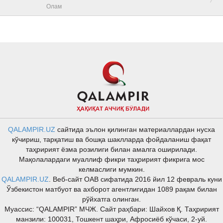
Олам
QALAMPIR.UZ
сайтида эълон қилинган материаллардан нусха
кўчириш, тарқатиш ва бошқа шаклларда фойдаланиш фақат
таҳририят ёзма розилиги билан амалга оширилади.
Мақолалардаги муаллиф фикри таҳририят фикрига мос
келмаслиги мумкин.
QALAMPIR.UZ
. Веб-сайт ОАВ сифатида 2016 йил 12 февраль куни
Ўзбекистон матбуот ва ахборот агентлигидан 1089 рақам билан
рўйхатга олинган.
Муассис: “QALAMPIR” МЧЖ. Сайт раҳбари: Шайхов Қ. Таҳририят
манзили: 100031, Тошкент шаҳри, Афросиёб кўчаси, 2-уй.