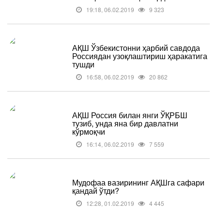
19:18, 06.02.2019
9 323
АҚШ Ўзбекистонни ҳарбий савдода
Россиядан узоқлаштириш ҳаракатига
тушди
16:58, 06.02.2019
20 862
АҚШ Россия билан янги ЎҚРБШ
тузиб, унда яна бир давлатни
кўрмоқчи
16:14, 06.02.2019
7 559
Мудофаа вазирининг АҚШга сафари
қандай ўтди?
12:28, 01.02.2019
4 445