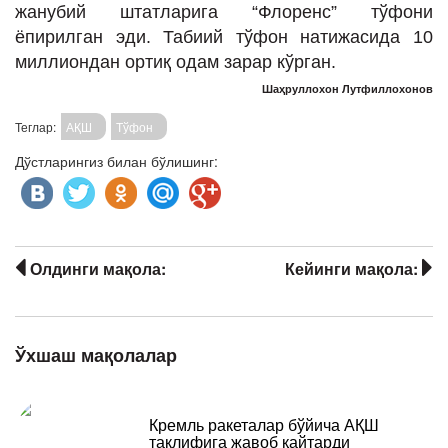
жанубий штатларига “Флоренс” тўфони
ёпирилган эди. Табиий тўфон натижасида 10
миллиондан ортиқ одам зарар кўрган.
Шаҳруллохон Лутфиллохонов
Теглар:
АҚШ
Тўфон
Дўстларингиз билан бўлишинг:
Олдинги мақола:
Кейинги мақола:
Ўхшаш мақолалар
Кремль ракеталар бўйича АҚШ
таклифига жавоб қайтарди