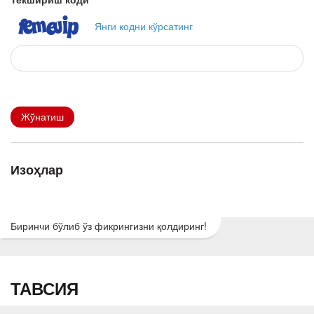
Янги кодни кўрсатинг
Жўнатиш
Изоҳлар
Биринчи бўлиб ўз фикрингизни қолдиринг!
ТАВСИЯ