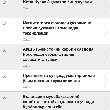
Истанбулда 8 қаватли бино қулади
Олам
Магнитогорск фожиаси қаҳрамони
Россия Ҳукумати томонидан
тақдирланди
Олам
АҚШ Ўзбекистонни ҳарбий савдода
Россиядан узоқлаштириш
ҳаракатига тушди
Олам
Президентга суиқасд уюштирганлар
ўлим жазосига ҳукм қилинди
Олам
Болаларни мусобақага олиб
кетаётган автобус ҳалокатга учради.
Қурбонлар сони кўп