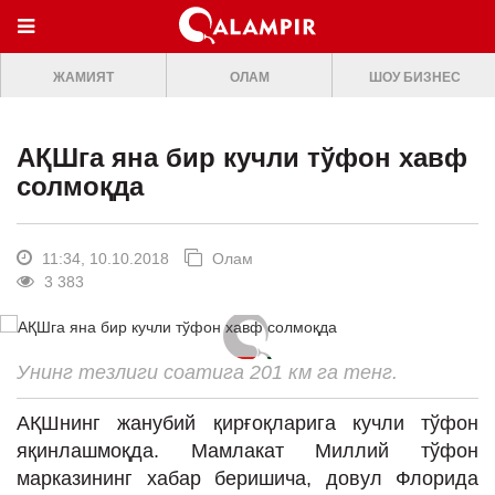
МЕНЮ
ЖАМИЯТ
ОЛАМ
ШОУ БИЗНЕС
ONLINE TV
БОШ САХИФА
АҚШга яна бир кучли тўфон хавф
ЖАМИЯТ
солмоқда
ОЛАМ
ШОУ-БИЗНЕС
11:34, 10.10.2018
Олам
3 383
Премьера
Мусиқа
Унинг тезлиги соатига 201 км га тенг.
Клип
АҚШнинг жанубий қирғоқларига кучли тўфон
Кино
яқинлашмоқда. Мамлакат Миллий тўфон
Театр
марказининг хабар беришича, довул Флорида