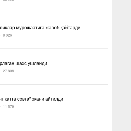
кликлар мурожаатига жавоб қайтарди
8 026
ёрлаган шахс ушланди
27 808
г катта совға” экани айтилди
11 579