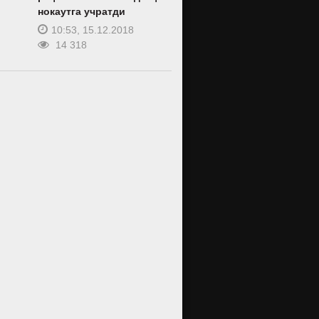
нокаутга учратди
10:53, 15.12.2018
14 318