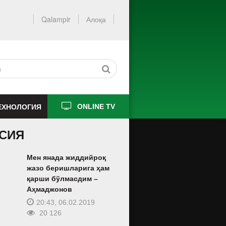
Qalampir
Алоқа
ЕХНОЛОГИЯ
ONLINE TV
СИЯ
Мен янада жиддийроқ
жазо беришларига ҳам
қарши бўлмасдим –
Аҳмаджонов
20:43, 06.02.2019
20 126