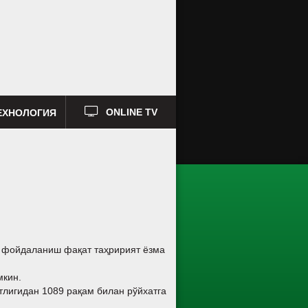
ЕХНОЛОГИЯ
ONLINE TV
а фойдаланиш фақат таҳририят ёзма
мкин.
тлигидан 1089 рақам билан рўйхатга