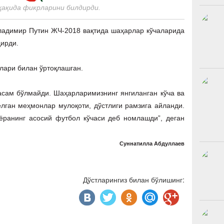
ақида фикрларини билдирди.
ладимир Путин ЖЧ-2018 вақтида шаҳарлар кўчаларида
дирди.
лари билан ўртоқлашган.
сам бўлмайди. Шаҳарларимизнинг янгиланган кўча ва
лган меҳмонлар мулоқоти, дўстлиги рамзига айланди.
ёранинг асосий футбол кўчаси деб номлашди”, деган
Суннатилла Абдуллаев
Дўстларингиз билан бўлишинг: