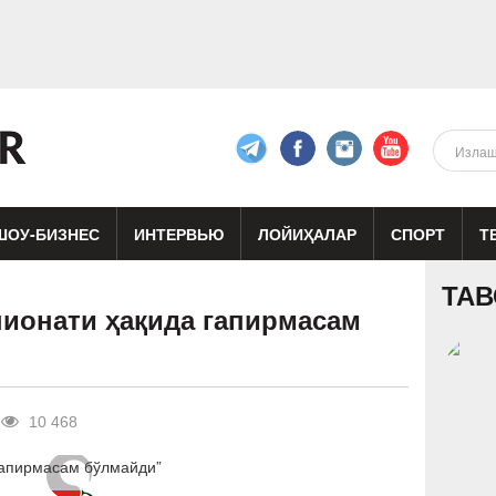
ШОУ-БИЗНЕС
ИНТЕРВЬЮ
ЛОЙИҲАЛАР
СПОРТ
Т
изиқ
Кино
Реклама
Театр
ТАВ
пионати ҳақида гапирмасам
10 468