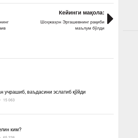
Кейинги мақола:
нинг
Шоҳжаҳон Эргашевнинг рақиби
зив
маълум бўлди
н учрашиб, ваъдасини эслатиб қўйди
15 063
елин ким?
65 226