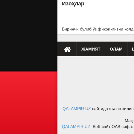
Изоҳлар
Биринчи бўлиб ўз фикрингизни қолд
ЖАМИЯТ
ОЛАМ
Премьера
Таҳлил
Саломатлик
Мусиқа
Клип
Бу қ
QALAMPIR.UZ
сайтида эълон қилин
Мақо
QALAMPIR.UZ
. Веб-сайт ОАВ сифат