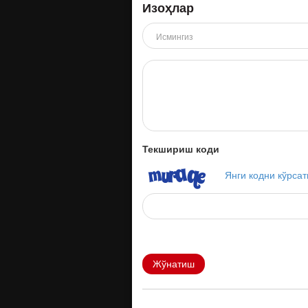
Изоҳлар
Текшириш коди
Янги кодни кўрсат
Жўнатиш