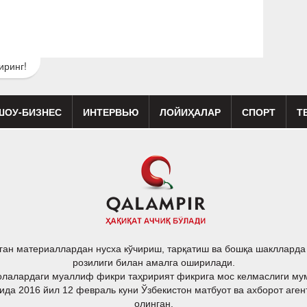
иринг!
ШОУ-БИЗНЕС
ИНТЕРВЬЮ
ЛОЙИҲАЛАР
СПОРТ
Т
изиқ
Кино
Реклама
Театр
ган материаллардан нусха кўчириш, тарқатиш ва бошқа шакллард
розилиги билан амалга оширилади.
лалардаги муаллиф фикри таҳририят фикрига мос келмаслиги му
ида 2016 йил 12 февраль куни Ўзбекистон матбуот ва ахборот аген
олинган.