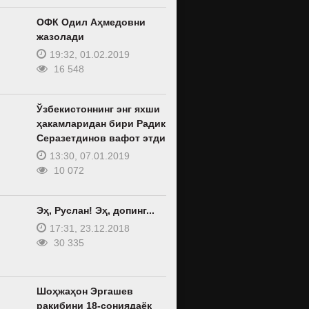
ОФК Одил Аҳмедовни
жазолади
19:32, 01.02.2019
16 548
Ўзбекистоннинг энг яхши
ҳакамларидан бири Радик
Серазетдинов вафот этди
13:30, 07.01.2019
10 072
Эҳ, Руслан! Эҳ, допинг...
17:31, 23.12.2018
30 335
Шоҳжаҳон Эргашев
рақибини 18-сониядаёқ