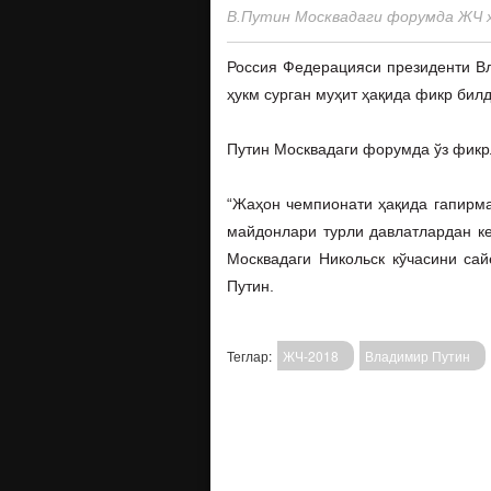
В.Путин Москвадаги форумда ЖЧ ҳ
Россия Федерацияси президенти В
ҳукм сурган муҳит ҳақида фикр бил
Путин Москвадаги форумда ўз фикр
“Жаҳон чемпионати ҳақида гапирма
майдонлари турли давлатлардан ке
Москвадаги Никольск кўчасини сай
Путин.
Теглар:
ЖЧ-2018
Владимир Путин