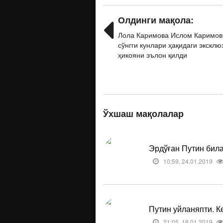
Олдинги мақола:
Лола Каримова Ислом Каримов
сўнгги кунлари ҳақидаги эксклю
ҳикояни эълон қилди
Ўхшаш мақолалар
Эрдўған Путин била
10:59, 24.01.2019
Путин уйланяпти. К
21:05, 18.01.2019