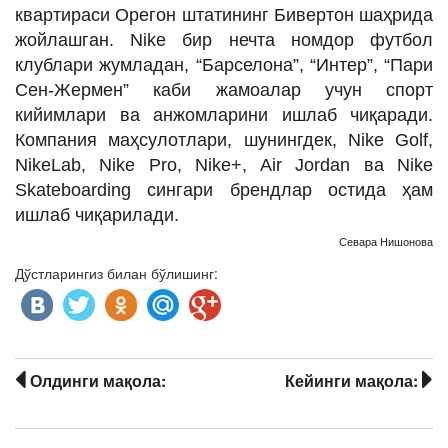
квартираси Орегон штатининг Бивертон шаҳрида
жойлашган. Nike бир нечта номдор футбол
клублари жумладан, “Барселона”, “Интер”, “Пари
Сен-Жермен” каби жамоалар учун спорт
кийимлари ва анжомларини ишлаб чиқаради.
Компания маҳсулотлари, шунингдек, Nike Golf,
NikeLab, Nike Pro, Nike+, Air Jordan ва Nike
Skateboarding сингари брендлар остида ҳам
ишлаб чиқарилади.
Севара Нишонова
Дўстларингиз билан бўлишинг:
Олдинги мақола:
Кейинги мақола: