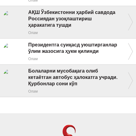
АҚШ Ўзбекистонни ҳарбий савдода
Россиядан узоқлаштириш
ҳаракатига тушди
Олам
Президентга суиқасд уюштирганлар
ўлим жазосига ҳукм қилинди
Олам
Болаларни мусобақага олиб
кетаётган автобус ҳалокатга учради.
Қурбонлар сони кўп
Олам