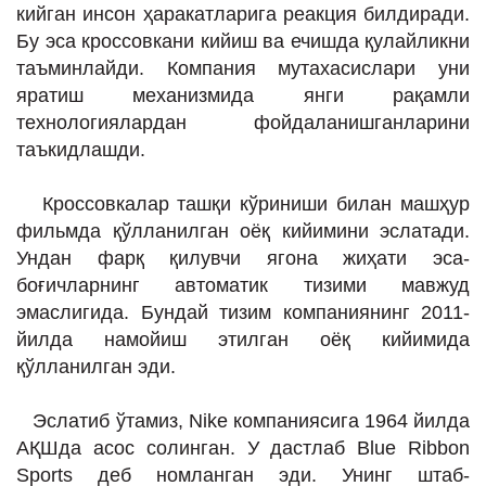
кийган инсон ҳаракатларига реакция билдиради.
Бу эса кроссовкани кийиш ва ечишда қулайликни
таъминлайди. Компания мутахасислари уни
яратиш механизмида янги рақамли
технологиялардан фойдаланишганларини
таъкидлашди.
Кроссовкалар ташқи кўриниши билан машҳур
фильмда қўлланилган оёқ кийимини эслатади.
Ундан фарқ қилувчи ягона жиҳати эса-
боғичларнинг автоматик тизими мавжуд
эмаслигида. Бундай тизим компаниянинг 2011-
йилда намойиш этилган оёқ кийимида
қўлланилган эди.
Эслатиб ўтамиз, Nike компаниясига 1964 йилда
АҚШда асос солинган. У дастлаб Blue Ribbon
Sports деб номланган эди. Унинг штаб-