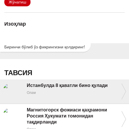
Жўнатиш
Изоҳлар
Биринчи бўлиб ўз фикрингизни қолдиринг!
ТАВСИЯ
Истанбулда 8 қаватли бино қулади
Олам
Магнитогорск фожиаси қаҳрамони
Россия Ҳукумати томонидан
тақдирланди
Олам