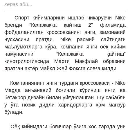
ИНТЕРВЬЮ
керак эди...
ЛОЙИҲАЛАР
Спорт кийимларини ишлаб чиқарувчи Nike
бренди “Келажакка қайтиш 2” фильмида
Таҳлил
фойдаланилган кроссовканинг янги, замонавий
Саломатлик
нусхасини яратди. Nike расмий сайтидаги
маълумотларга кўра, компания янги оёқ кийим
Бу қизиқ
намунасини “Келажакка қайтиш”
Реклама
кинотрилогиясида Марти Макфлай образини
яратган актёр Майкл Жей Фоксга совға қилди.
СПОРТ
ТЕХНОЛОГИЯ
Компаниянинг янги турдаги кроссовкаси - Nike
Magда анъанавий боғичли кўриниш янги ва
бетакрор дизайн билан уйғунлашган. Шу сабабли
у ўта нозик дидли харидорларга ҳам манзур
бўлади.
Оёқ кийимдаги боғичлар ўзига хос тарзда уни