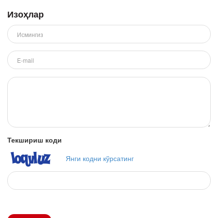
Изоҳлар
Текшириш коди
Янги кодни кўрсатинг