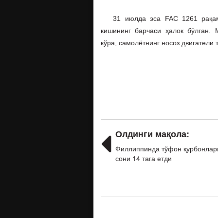
31 июлда эса FAC 1261 рақамли
кишининг барчаси ҳалок бўлган.
кўра, самолётнинг носоз двигатели 
Олдинги мақола:
Филлиппинда тўфон қурбонлар
сони 14 тага етди