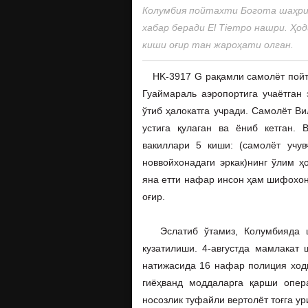
Колумбия пойтахти Богота шаҳрид
хабар беради El Tiempo нашри. Ҳо
киши оғир тан жароҳати олган.
HK-3917 G рақамли самолёт пойта
Гуаймараль аэропортига учаётган 
ўтиб ҳалокатга учради. Самолёт Ви
устига қулаган ва ёниб кетган. 
вакиллари 5 киши: (самолёт учув
новвойхонадаги эркак)нинг ўлим ҳ
яна етти нафар инсон ҳам шифохона
оғир.
Эслатиб ўтамиз, Колумбияда ш
кузатилиши. 4-августда мамлакат 
натижасида 16 нафар полиция ход
гиёҳванд моддаларга қарши опера
носозлик туфайли вертолёт тоғга ур