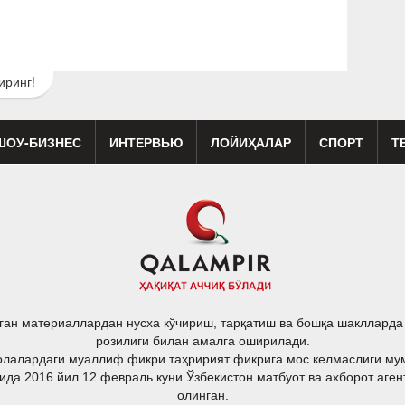
иринг!
ШОУ-БИЗНЕС
ИНТЕРВЬЮ
ЛОЙИҲАЛАР
СПОРТ
Т
изиқ
Кино
Реклама
Театр
ган материаллардан нусха кўчириш, тарқатиш ва бошқа шакллард
розилиги билан амалга оширилади.
лалардаги муаллиф фикри таҳририят фикрига мос келмаслиги му
ида 2016 йил 12 февраль куни Ўзбекистон матбуот ва ахборот аген
олинган.