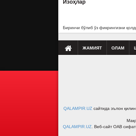
Изоҳлар
Биринчи бўлиб ўз фикрингизни қолд
ЖАМИЯТ
ОЛАМ
Премьера
Таҳлил
Саломатлик
Мусиқа
Клип
Бу қ
QALAMPIR.UZ
сайтида эълон қилин
Мақо
QALAMPIR.UZ
. Веб-сайт ОАВ сифат