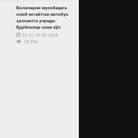
Болаларни мусобақага
олиб кетаётган автобус
ҳалокатга учради.
Қурбонлар сони кўп
18:12, 04.02.2019
18 254