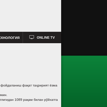
ЕХНОЛОГИЯ
ONLINE TV
а фойдаланиш фақат таҳририят ёзма
мкин.
тлигидан 1089 рақам билан рўйхатга