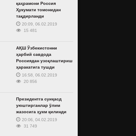
қаҳрамони Россия
Ҳукумати томонидан
тақдирланди
20:09, 06.02.2019
15 481
АҚШ Ўзбекистонни
ҳарбий савдода
Россиядан узоқлаштириш
ҳаракатига тушди
16:58, 06.02.2019
20 856
Президентга суиқасд
уюштирганлар ўлим
жазосига ҳукм қилинди
20:06, 04.02.2019
31 749