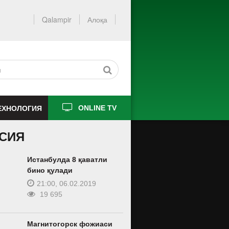
Qalampir
Алоқа
ЕХНОЛОГИЯ
ONLINE TV
СИЯ
Истанбулда 8 қаватли
бино қулади
21:00, 06.02.2019
19 695
Магнитогорск фожиаси