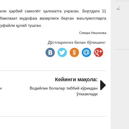
 ҳарбий самолёт ҳалокатга учраган. Бортдаги 11
 Мамлакат мудофаа вазирлиги берган маълумотларга
туфайли қулаб тушган.
Севара Нишонова
Дўстларингиз билан бўлишинг:
Кейинги мақола:
и
Водийлик болалар тиббий кўрикдан
ўтказилади