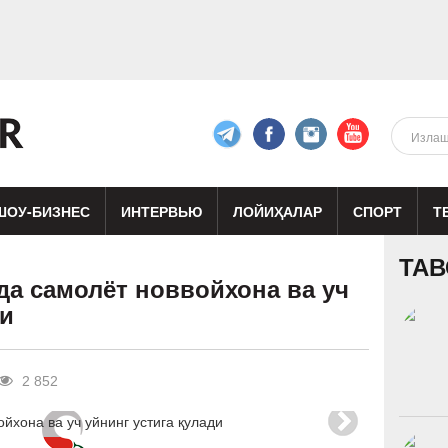
ШОУ-БИЗНЕС
ИНТЕРВЬЮ
ЛОЙИҲАЛАР
СПОРТ
Т
изиқ
Кино
Реклама
Театр
ТАВ
да самолёт новвойхона ва уч
ди
2 852