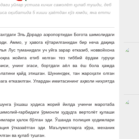
аги уйлар устига кичик самолёт қулаб тушди, деб
диса оқибатида 5 киши ҳаётдан кўз юмди, яна етти
хтдаги Эль Дорадо аэропортидан Богота шимолидаги
эди. Аммо, у ҳавога кўтарилганидан бир неча дақиқа
лья Лус туманидаги уч уйга зарар етказиб, новвойхона
Воқеа жойига етиб келган тез тиббий ёрдам гуруҳи
чиси, унинг эгаси, бортдаги аёл ва ёш бола ҳамда
олатини қайд этишган. Шунингдек, тан жароҳати олган
га етказилган. Улардан иккитасининг аҳволи ниҳоятда
унга ўхшаш ҳодиса жорий йилда учинчи маротаба
шимолий-ғарбидаги ўрмонли ҳудудга вертолёт қулаши
имлари ҳалок бўлган эди. Ўшанда полиция ҳодимлари
ция ўтказаётган эди. Маълумотларга кўра, механик
илган ва қулаб тушган.