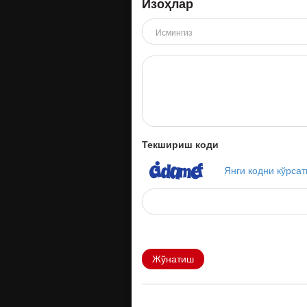
Изоҳлар
Текшириш коди
Янги кодни кўрсат
Жўнатиш