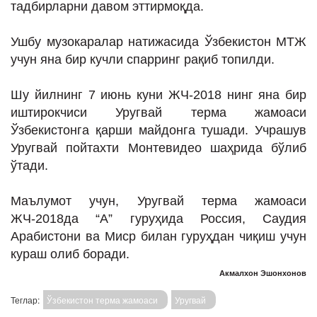
тадбирларни давом эттирмоқда.
Ушбу музокаралар натижасида Ўзбекистон МТЖ
учун яна бир кучли спарринг рақиб топилди.
Шу йилнинг 7 июнь куни ЖЧ-2018 нинг яна бир
иштирокчиси Уругвай терма жамоаси
Ўзбекистонга қарши майдонга тушади. Учрашув
Уругвай пойтахти Монтевидео шаҳрида бўлиб
ўтади.
Маълумот учун, Уругвай терма жамоаси
ЖЧ-2018да “А” гуруҳида Россия, Саудия
Арабистони ва Миср билан гуруҳдан чиқиш учун
кураш олиб боради.
Акмалхон Эшонхонов
Теглар:
Ўзбекистон терма жамоаси
Уругвай