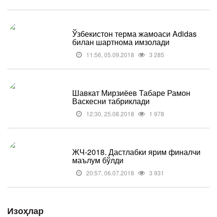
Ўзбекистон терма жамоаси Adidas
билан шартнома имзолади
11:56, 05.09.2018
3 285
Шавкат Мирзиёев Табаре Рамон
Васкесни табриклади
12:30, 25.08.2018
1 978
ЖЧ-2018. Дастлабки ярим финалчи
маълум бўлди
20:57, 06.07.2018
3 931
Изоҳлар