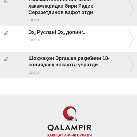
ҳакамларидан бири Радик
Серазетдинов вафот этди
Спорт
Эҳ, Руслан! Эҳ, допинг...
Спорт
Шоҳжаҳон Эргашев рақибини 18-
сониядаёқ нокаутга учратди
Спорт