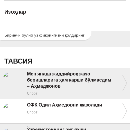
Изоҳлар
Биринчи бўлиб ўз фикрингизни қолдиринг!
ТАВСИЯ
Мен янада жиддийроқ жазо
беришларига ҳам қарши бўлмасдим
– Аҳмаджонов
Спорт
ОФК Одил Аҳмедовни жазолади
Спорт
Ўзбекистоннинг энг яхши