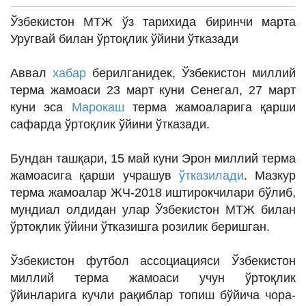
ИНТЕРВЬЮ
Ўзбекистон МТЖ ўз тарихида биринчи марта
ЛОЙИҲАЛАР
Уругвай билан ўртоқлик ўйини ўтказади
Таҳлил
Аввал
хабар
берилганидек, Ўзбекистон миллий
Саломатлик
терма жамоаси 23 март куни Сенегал, 27 март
куни эса
Марокаш
терма жамоаларига қарши
Бу қизиқ
сафарда ўртоқлик ўйини ўтказади.
Реклама
Бундан ташқари, 15 май куни Эрон миллий терма
СПОРТ
жамоасига қарши учрашув
ўтказилади
. Мазкур
ТЕХНОЛОГИЯ
терма жамоалар ЖЧ-2018 иштирокчилари бўлиб,
мундиал олдидан улар Ўзбекистон МТЖ билан
ўртоқлик ўйини ўтказишга розилик беришган.
Ўзбекистон футбол ассоциацияси Ўзбекистон
миллий терма жамоаси учун ўртоқлик
ўйинларига кучли рақиблар топиш бўйича чора-