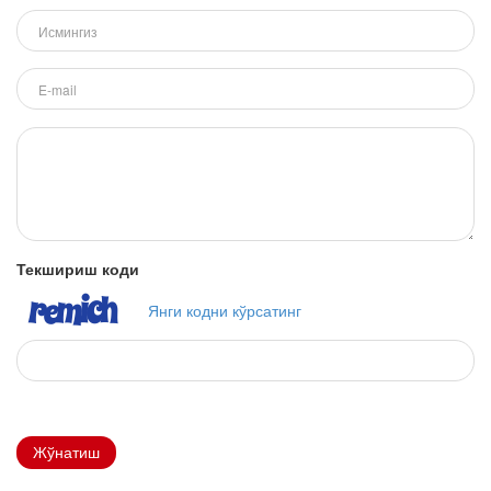
Текшириш коди
Янги кодни кўрсатинг
Жўнатиш