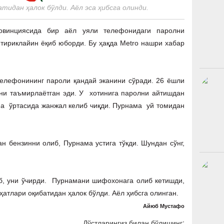
идан ҳалок бўлди. Аёл эса ҳибсга олинди.
винциясида бир аёл уяли телефонидаги паролни
 тириклайин ёқиб юборди. Бу ҳақда Metro нашри хабар
елефонининг пароли қандай эканини сўради. 26 ёшли
ни таъмирлаётган эди. У хотинига паролни айтишдан
ма ўртасида жанжал келиб чиқди. Пурнама уй томидан
ан бензинни олиб, Пурнама устига тўкди. Шундан сўнг,
б, уни ўчирди. Пурнамани шифохонага олиб кетишди,
ҳатлари оқибатидан ҳалок бўлди. Аёл ҳибсга олинган.
Айюб Мустафо
Дўстларингиз билан бўлишинг: