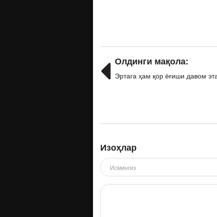
Олдинги мақола:
Эртага ҳам қор ёғиши давом эт
Изоҳлар