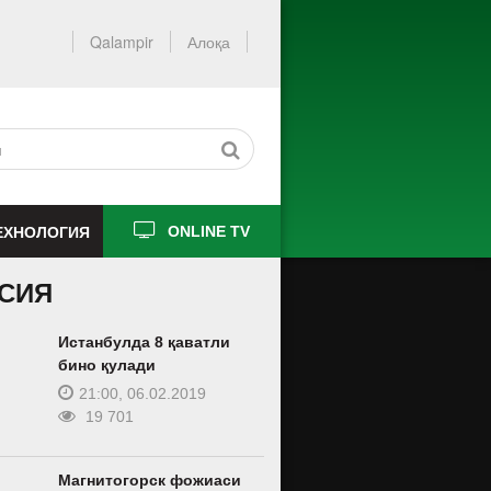
Qalampir
Алоқа
ЕХНОЛОГИЯ
ONLINE TV
СИЯ
Истанбулда 8 қаватли
бино қулади
21:00, 06.02.2019
19 701
Магнитогорск фожиаси