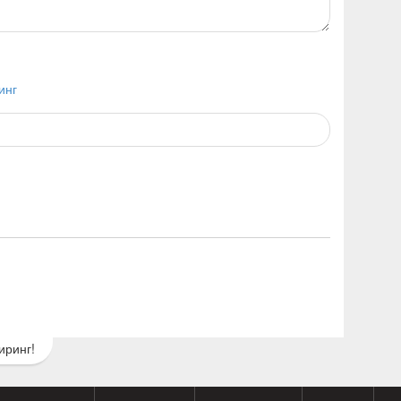
инг
иринг!