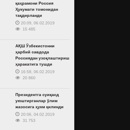
қаҳрамони Россия
Ҳукумати томонидан
тақдирланди
20:09, 06.02.2019
15 485
АҚШ Ўзбекистонни
ҳарбий савдода
Россиядан узоқлаштириш
ҳаракатига тушди
16:58, 06.02.2019
20 860
Президентга суиқасд
уюштирганлар ўлим
жазосига ҳукм қилинди
20:06, 04.02.2019
31 753