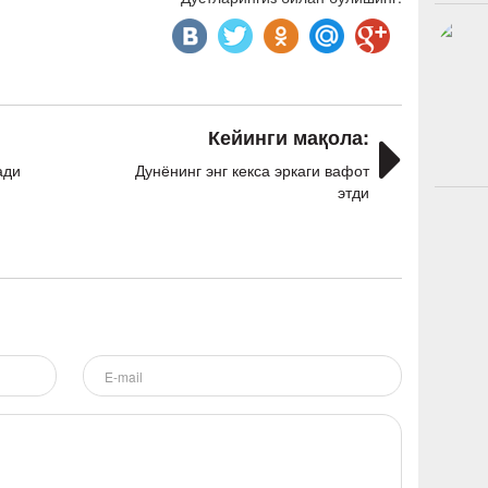
Кейинги мақола:
ади
Дунёнинг энг кекса эркаги вафот
этди