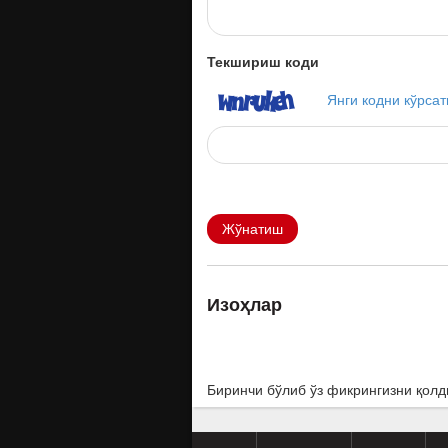
Текшириш коди
Янги кодни кўрсат
Жўнатиш
Изоҳлар
Биринчи бўлиб ўз фикрингизни қолд