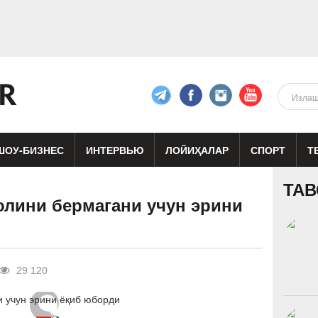
ШОУ-БИЗНЕС
ИНТЕРВЬЮ
ЛОЙИҲАЛАР
СПОРТ
Т
изиқ
Кино
Реклама
Театр
ТАВ
олини бермагани учун эрини
29 120