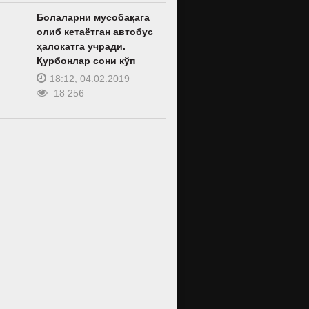
Болаларни мусобақага
олиб кетаётган автобус
ҳалокатга учради.
Қурбонлар сони кўп
18:12, 04.02.2019
18 256