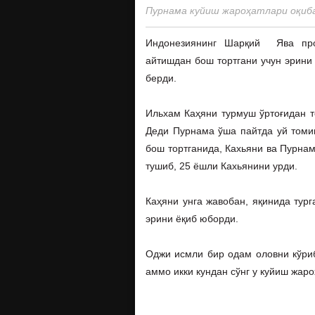
Пурнама куйиш жароҳатлари оқибат
Индонезиянинг Шарқий Ява про
айтишдан бош тортгани учун эрини
берди.
Ильхам Каҳяни турмуш ўртоғидан т
Деди Пурнама ўша пайтда уй томи
бош тортганида, Кахьяни ва Пурна
тушиб, 25 ёшли Кахьянини урди.
Каҳяни у
нга жавобан, яқинида тург
эрини ёқиб юборди.
Оджи исмли бир одам оловни кўри
аммо икки кундан сўнг у куйиш жаро